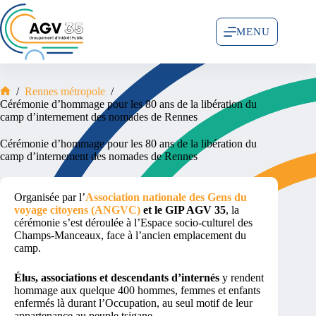
MENU
/
Rennes métropole
/
Cérémonie d’hommage pour les 80 ans de la libération du
camp d’internement des nomades de Rennes
Cérémonie d’hommage pour les 80 ans de la libération du
camp d’internement des nomades de Rennes
Organisée par l’
Association nationale des Gens du
voyage citoyens (ANGVC)
et
le GIP AGV 35
, la
cérémonie s’est déroulée à l’Espace socio-culturel des
Champs-Manceaux, face à l’ancien emplacement du
camp.
Élus, associations et descendants d’internés
y rendent
hommage aux quelque 400 hommes, femmes et enfants
enfermés là durant l’Occupation, au seul motif de leur
appartenance au peuple tsigane.