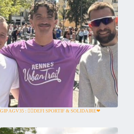
GIP AGV35 : 🏃‍♀️DEFI SPORTIF & SOLIDAIRE❤