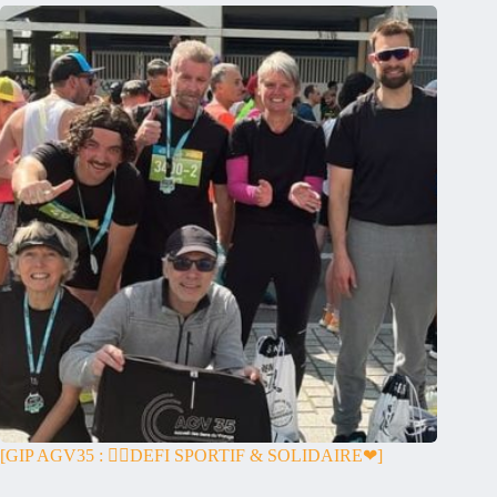
[GIP AGV35 : 🏃‍♀️DEFI SPORTIF & SOLIDAIRE❤]