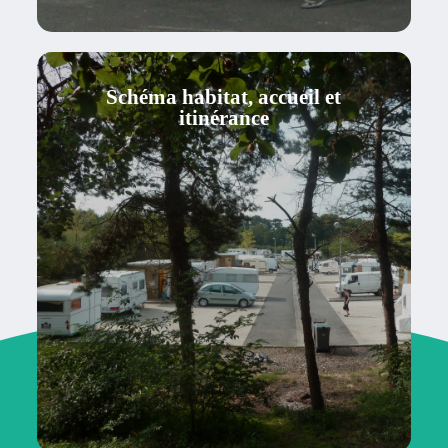
Schéma habitat, accueil et
itinérance
Suivi et coordination du schéma
Observatoire départemental
Les grands passages estivaux
Stationnements hors équipements
dédiés
Aires d’accueil et appui au dispositif
de gestion...
SCHÉMA HABITAT, ACCUEIL ET
ITINÉRANCE