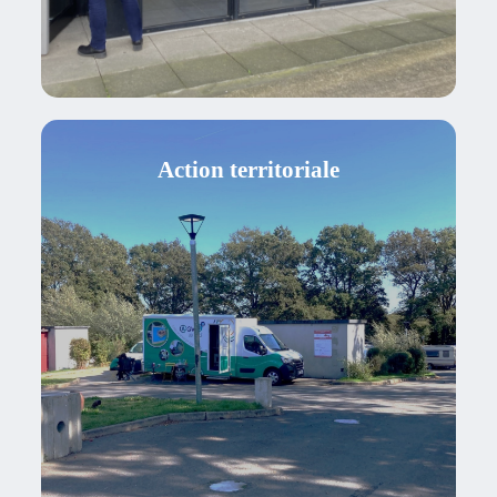
Action territoriale
Comité technique
Coordination du projet social des
terrains de Rennes
La médiation santé
Le camion @gv Connect
Le numérique
Les actions collectives familles
Livret d’accueil...
ACTIONS TERRITORIALES