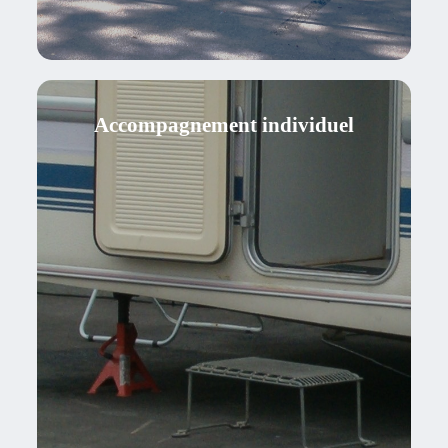
Accompagnement individuel
Accompagnement médico social
Médiation santé
L’accès au logement
Accompagnement à l’insertion
professionnelle
...
ACCOMPAGNEMENT
INDIVIDUEL