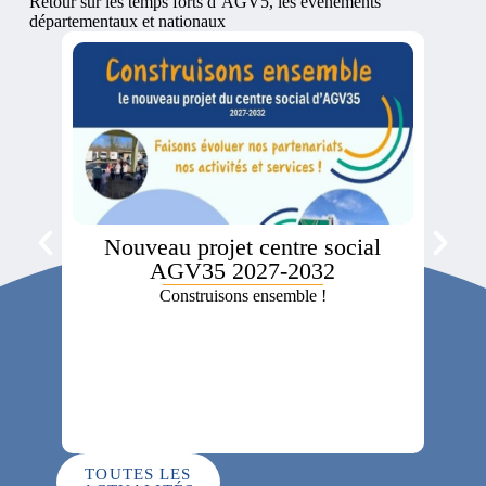
Retour sur les temps forts d’AGV5, les événements
départementaux et nationaux
Nouveau projet centre social
Le
AGV35 2027-2032
Construisons ensemble !
Ani
TOUTES LES