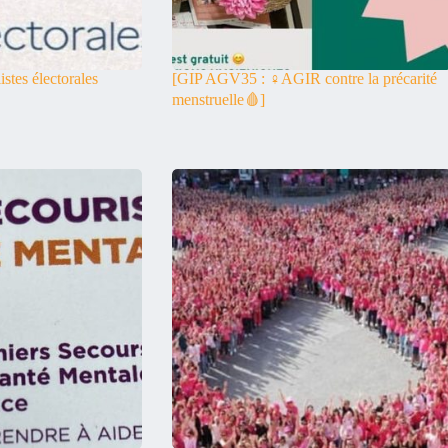
listes électorales
[GIP AGV35 : ♀️AGIR contre la précarité
menstruelle🩸]