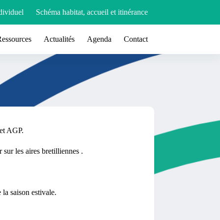
ividuel
Schéma habitat, accueil et itinérance
Ressources
Actualités
Agenda
Contact
 et AGP.
ur les aires bretilliennes .
a saison estivale.