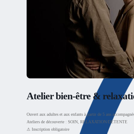
Atelier bien-être & relaxat
Ouvert aux adultes et aux enfants à partir de 5 ans accompagné
Ateliers de découverte : SOIN, RELAXATION/DETENTE
⚠ Inscription obligatoire