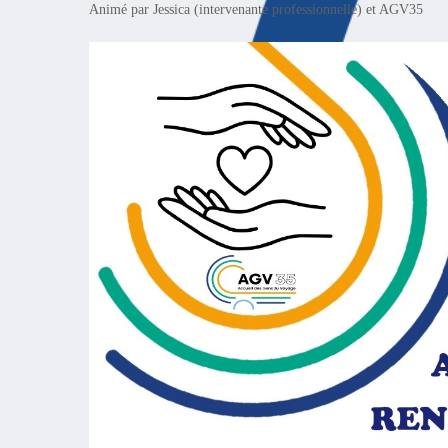
Animé par Jessica (intervenante professionnelle) et AGV35