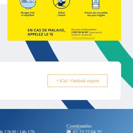
+ iCal / Outlook export
Coordonnées
9h 12h30 | 14h 17h
02 23 27 04 35