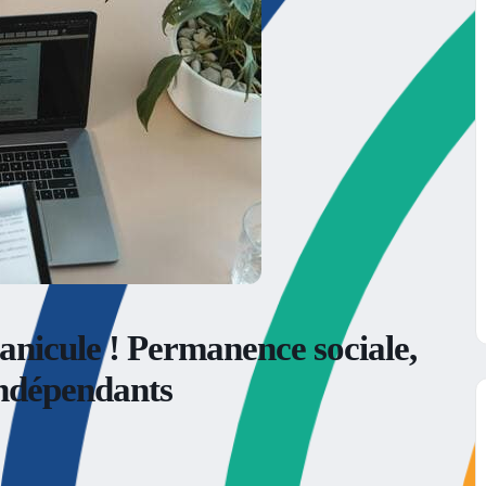
anicule ! Permanence sociale,
indépendants