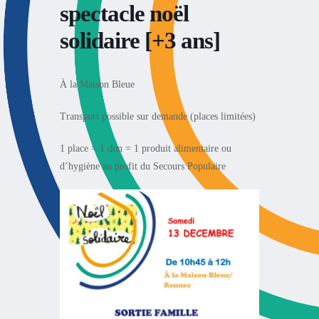
spectacle noël
solidaire [+3 ans]
À la Maison Bleue
Transport possible sur demande (places limitées)
1 place = 1 don = 1 produit alimentaire ou
d’hygiène au profit du Secours Populaire