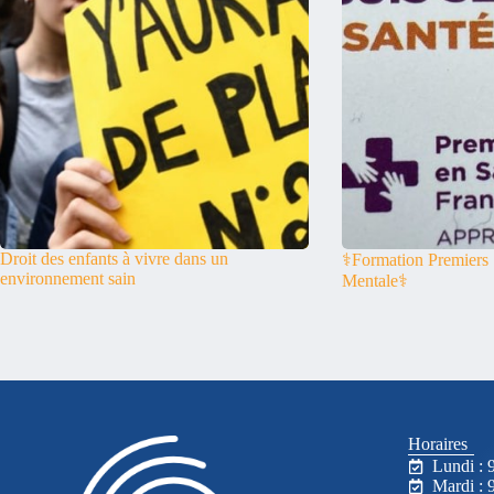
Droit des enfants à vivre dans un
⚕️Formation Premiers
environnement sain
Mentale⚕️
Horaires
Lundi : 
Mardi : 