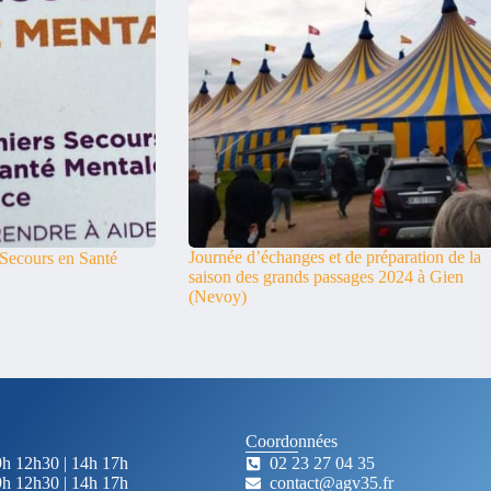
Journée d’échanges et de préparation de la
 Secours en Santé
saison des grands passages 2024 à Gien
(Nevoy)
Coordonnées
9h 12h30 | 14h 17h
02 23 27 04 35
9h 12h30 | 14h 17h
contact@agv35.fr