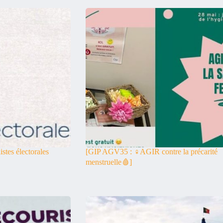
listes électorales
[GIP AGV35 : ♀️AGIR contre la précarité
menstruelle🩸]