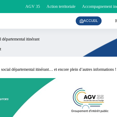
AGV 35
Action territoriale
Accompagnement ind
ACCUEIL
l départemental itinérant
t
e social départemental itinérant… et encore plein d’autres informations !