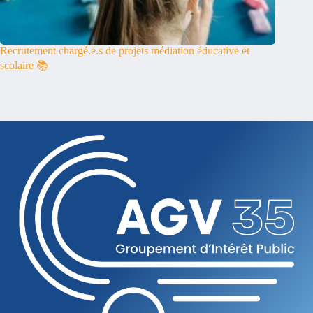
Recrutement chargé.e.s de projets médiation éducative et
scolaire 📚